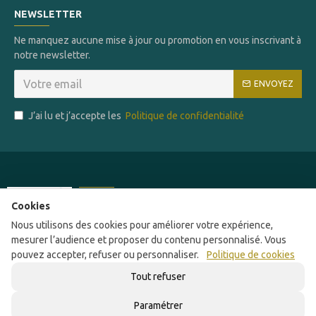
NEWSLETTER
Ne manquez aucune mise à jour ou promotion en vous inscrivant à
notre newsletter.
ENVOYEZ
J’ai lu et j’accepte les
Politique de confidentialité
Ce site a été financé par l'Union Européenne
Cookies
dans le cadre du programme FEDER-FSE+
Nous utilisons des cookies pour améliorer votre expérience,
Réunion dont l'Autorité de gestion est la Région
mesurer l’audience et proposer du contenu personnalisé. Vous
réunion. L'Europe s'engage à la Réunion avec le
pouvez accepter, refuser ou personnaliser.
Politique de cookies
fonds FEDER
Tout refuser
Paramétrer