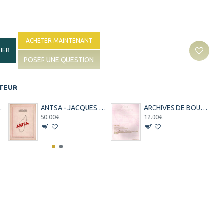
ACHETER MAINTENANT
IER
POSER UNE QUESTION
ITEUR
ON - 2001
ANTSA - JACQUES RABEMANANJARA - EDITION N°400 SUR 1000 EXEMPLAIRES - 1948
ARCHIVES DE BOURBON N°6 - RECUEIL DE DOCUMENTS ET TRAVAUX INEDITS -1979
50.00€
12.00€