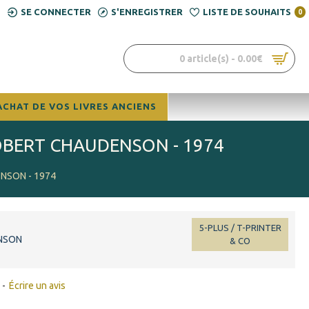
SE CONNECTER
S'ENREGISTRER
LISTE DE SOUHAITS
0
0 article(s) - 0.00€
ACHAT DE VOS LIVRES ANCIENS
ROBERT CHAUDENSON - 1974
ENSON - 1974
5-PLUS / T-PRINTER
NSON
& CO
-
Écrire un avis