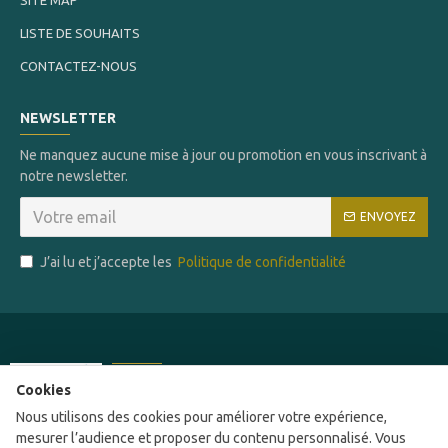
SITE MAP
LISTE DE SOUHAITS
CONTACTEZ-NOUS
NEWSLETTER
Ne manquez aucune mise à jour ou promotion en vous inscrivant à
notre newsletter.
ENVOYEZ
J’ai lu et j’accepte les
Politique de confidentialité
Ce site a été financé par l'Union Européenne
Cookies
dans le cadre du programme FEDER-FSE+
Nous utilisons des cookies pour améliorer votre expérience,
Réunion dont l'Autorité de gestion est la Région
mesurer l’audience et proposer du contenu personnalisé. Vous