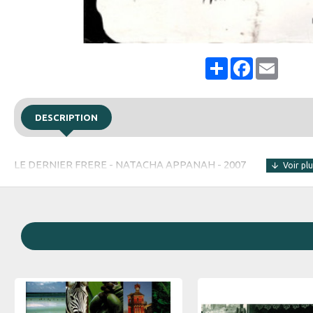
Share
Facebook
Email
DESCRIPTION
LE DERNIER FRERE - NATACHA APPANAH - 2007