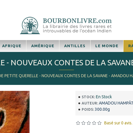
AFRIQUE
AMÉRIQUE
ANTILLES
LE MONDE
R
LLE - NOUVEAUX CONTES DE LA SAVA
S DE PETITE QUERELLE - NOUVEAUX CONTES DE LA SAVANE - AMADOU H
En Stock
STOCK:
AMADOU HAMPÂT
AUTEUR:
300.00g
POIDS:
Basé sur 0 avis.