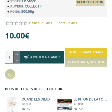
En Stock
STOCK:
REGION REUNION
COLLECTIF
AUTEUR:
300.00g
POIDS:
Basé sur 0 avis.
-
Écrire un avis
10.00€
ACHETER MAINTENANT
AJOUTER AU PANIER
POSER UNE QUESTION
PLUS DE TITRES DE CET ÉDITEUR
QUAND LES DIEUX S ASSOIENTS A LA TABLE DES HOMMES
LE PITON DE LA FOURNAISE : DE LA CONTEMPLATION A LA COMPREHENSION - PATRICE HUET - 2017
20.00€
40.00€