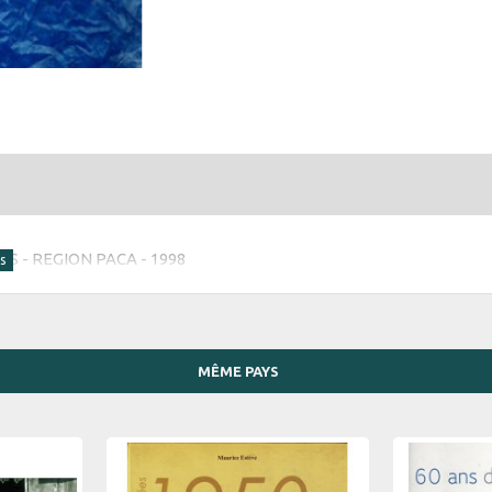
 - REGION PACA - 1998
MÊME PAYS