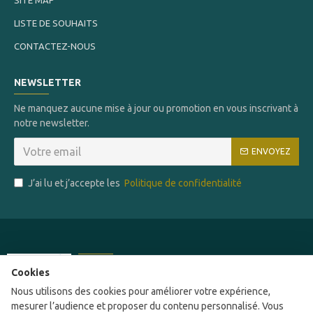
SITE MAP
LISTE DE SOUHAITS
CONTACTEZ-NOUS
NEWSLETTER
Ne manquez aucune mise à jour ou promotion en vous inscrivant à
notre newsletter.
ENVOYEZ
J’ai lu et j’accepte les
Politique de confidentialité
Ce site a été financé par l'Union Européenne
Cookies
dans le cadre du programme FEDER-FSE+
Nous utilisons des cookies pour améliorer votre expérience,
Réunion dont l'Autorité de gestion est la Région
mesurer l’audience et proposer du contenu personnalisé. Vous