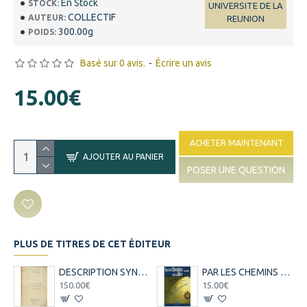
En Stock
STOCK:
UNIVERSITE DE LA
COLLECTIF
AUTEUR:
REUNION
300.00g
POIDS:
Basé sur 0 avis.
-
Écrire un avis
15.00€
ACHETER MAINTENANT
AJOUTER AU PANIER
POSER UNE QUESTION
PLUS DE TITRES DE CET ÉDITEUR
DESCRIPTION SYNTAXIQUE DU CREOLE REUNIONNAIS -THESE DE DOCTORAT - TOME 1 ET 2 - PIERRECELLIER - 1985
PAR LES CHEMINS DE LA MER - PERIPLE AUX SEYCHELLES - GUY LIONNET - 2001
150.00€
15.00€