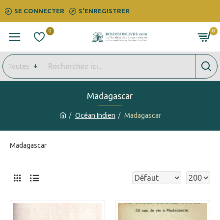
SE CONNECTER
S'ENREGISTRER
0
0
Toutes
Madagascar
Océan Indien
Madagascar
Madagascar