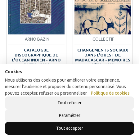
ARNO BAZIN
COLLECTIF
CATALOGUE
CHANGEMENTS SOCIAUX
DISCOGRAPHIQUE DE
DANS L'OUEST DE
L'OCEAN INDIEN - ARNO
MADAGASCAR - MEMOIRES
BAZIN - 2004
N°90 - 1980
Cookies
15.00€
20.00€
Nous utilisons des cookies pour améliorer votre expérience,
AJOUTER AU PANIER
AJOUTER AU PANIER
mesurer l’audience et proposer du contenu personnalisé. Vous
pouvez accepter, refuser ou personnaliser.
Politique de cookies
Acheter maintenant
Acheter maintenant
Tout refuser
Paramétrer
FILTRER
Tout accepter