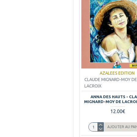
5
REUNION
CRDP
3
CRESOI
2
DELACHAUX ET NIESTLE
1
DEPARTEMENT DE LA
14
REUNION
EDITION DE L'AMITIE
1
EDITION DU SIGNE
1
AZALEES EDITION
EDITION DU TRAMAIL
4
CLAUDE MIGNARD-MOY DE
EDITION LA ROSE
1
LACROIX
EDITIONS ALSATIA
1
ANNA DES HAUTS - CL
EDITIONS BAUDELAIRE
1
MIGNARD-MOY DE LACROI
EDITIONS CARAIBES
3
12.00€
EDITIONS CARIBEENNES
2
EDITIONS CENOMANE
1
AJOUTER AU PA
EDITIONS CORMORANS
2