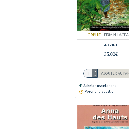
CANOPE
3
CARAIBEDITIONS
3
CAUE
1
CAZAL
14
CAZAL - TOME 1
1
ORPHIE
FIRMIN LACPA
CAZAL- TOME 3
1
ADZIRE
CEDAACE
1
25.00€
CENTRE DE RECHERCHE
1
INDIAOCEANIQUE
CENTRE UNIVERSITAIRE
AJOUTER AU PA
3
DE L'OCEAN INDIEN
Acheter maintenant
CENTURION JEUNESSE
1
Poser une question
CHEZ EMMELINE
1
CHEZ L'AUTEUR
1
CNDP
2
CNH
18
CONSEIL GENERAL DE LA