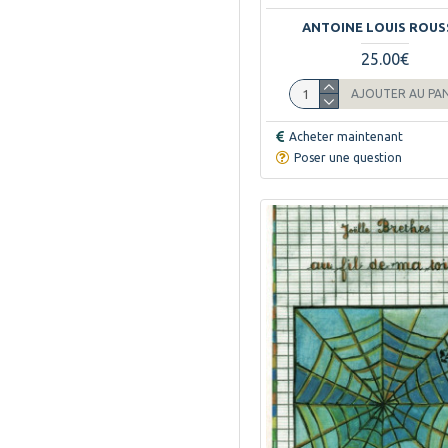
EPSILON EDITIONS
1
ANTOINE LOUIS ROUS
FEUILLE SONGE
1
25.00€
FLAMMARION
2
AJOUTER AU PA
FLOHIC
1
FROMENT
2
Acheter maintenant
Poser une question
GALLIMARD
3
GERM
1
GRAND OCEAN
28
GRAPHICA
24
GRASSET
2
GRATHER
5
GRATHER AZALEES
1
EDITION
HACHETTE
1
HACHETTE LIVRE
1
HERAULT EDITIONS
1