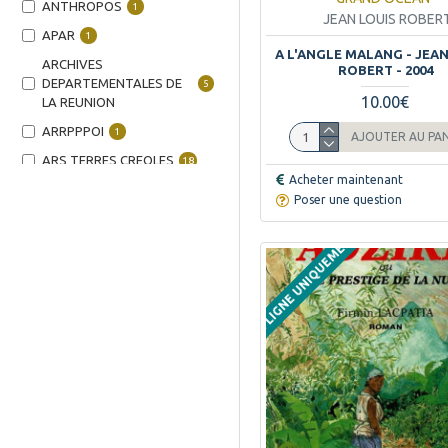
ANTHROPOS
1
JEAN LOUIS ROBER
APAR
1
A L'ANGLE MALANG - JEA
ARCHIVES
ROBERT - 2004
DEPARTEMENTALES DE
5
10.00€
LA REUNION
ARRPPPOI
1
AJOUTER AU PA
ARS TERRES CREOLES
18
Acheter maintenant
ARTS GRAPHIQUES
1
Poser une question
MODERNES
EN LIGNE UNIQUEMENT
ASPRED
2
ASSIMIL
1
ASSOCIATION DES
DETENUS DE LA
1
REUNION
AUSTRAL EDITIONS
2
AUTOEDITION
5
AZALEES EDITION
70