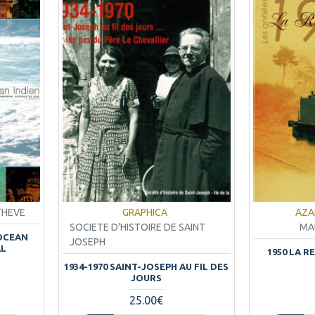
THEVE
GRAPHICA
AZA
SOCIETE D'HISTOIRE DE SAINT
MA
'OCEAN
JOSEPH
AL
1950 LA 
1934-1970 SAINT-JOSEPH AU FIL DES
JOURS
25.00€