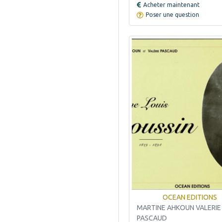
Acheter maintenant
EDITIONS DU BOUCAN
2
Poser une question
EDITIONS DU CIGNE
1
EDITIONS DU CRI
3
EDITIONS DU SEUIL
1
EDITIONS DU TRAMAIL
7
EDITIONS ERE
1
EDITIONS G COUDERO
2
NERAC
EDITIONS GRAND
5
OCEAN
EDITIONS JACARANDAS
3
EDITIONS LA VARANGUE
1
EDITIONS LAFELADI
1
EDITIONS NOTRE DAME
1
OCEAN EDITIONS
EDITIONS NOUT RACINE
1
MARTINE AHKOUN VALERIE
EDITIONS SCRIPTA
2
PASCAUD