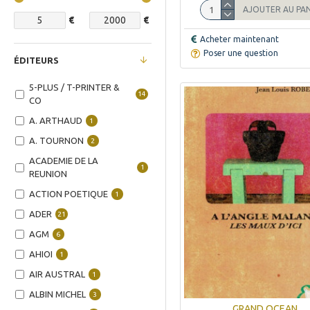
AJOUTER AU PA
€
€
Acheter maintenant
Poser une question
ÉDITEURS
5-PLUS / T-PRINTER &
14
CO
A. ARTHAUD
1
A. TOURNON
2
ACADEMIE DE LA
1
REUNION
ACTION POETIQUE
1
ADER
21
AGM
6
AHIOI
1
AIR AUSTRAL
1
ALBIN MICHEL
3
GRAND OCEAN