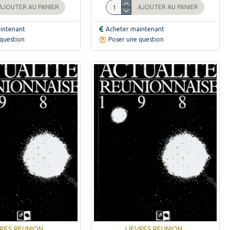
AJOUTER AU PANIER
AJOUTER AU PANIER
intenant
Acheter maintenant
question
Poser une question
VRES REUNION
LIEVRES REUNION