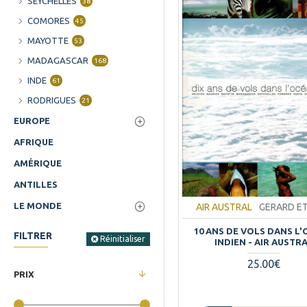
SEYCHELLES
38
COMORES
45
MAYOTTE
53
MADAGASCAR
168
INDE
61
RODRIGUES
21
EUROPE
AFRIQUE
AMÉRIQUE
ANTILLES
LE MONDE
AIR AUSTRAL
GERARD E
10 ANS DE VOLS DANS L
FILTRER
Réinitialiser
INDIEN - AIR AUSTR
25.00€
PRIX