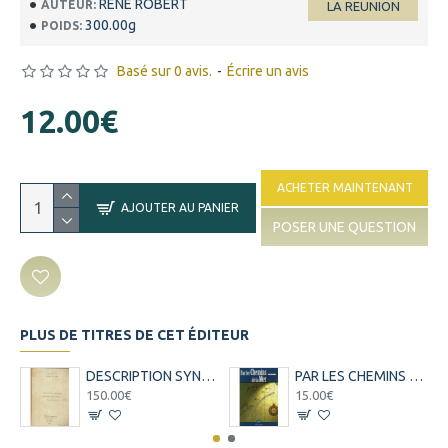
RENE ROBERT
AUTEUR:
LA REUNION
300.00g
POIDS:
Basé sur 0 avis.
-
Écrire un avis
12.00€
ACHETER MAINTENANT
AJOUTER AU PANIER
POSER UNE QUESTION
PLUS DE TITRES DE CET ÉDITEUR
DESCRIPTION SYNTAXIQUE DU CREOLE REUNIONNAIS -THESE DE DOCTORAT - TOME 1 ET 2 - PIERRECELLIER - 1985
PAR LES CHEMINS DE LA MER - PERIPLE AUX SEYCHELLES - GUY LIONNET - 2001
150.00€
15.00€