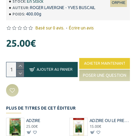
En Stock
STOCK:
ORPHIE
ROGER LAVERGNE - YVES BUSCAIL
AUTEUR:
400.00g
POIDS:
Basé sur 0 avis.
-
Écrire un avis
25.00€
ACHETER MAINTENANT
AJOUTER AU PANIER
POSER UNE QUESTION
PLUS DE TITRES DE CET ÉDITEUR
ADZIRE
ADZIRE OU LE PRESTIGE DE LA NUIT - FIRMIN LACPATIA - VERSION 2003
25.00€
15.00€