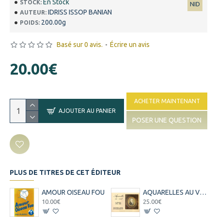
En Stock
STOCK:
NID
IDRISS ISSOP BANIAN
AUTEUR:
200.00g
POIDS:
Basé sur 0 avis.
-
Écrire un avis
20.00€
ACHETER MAINTENANT
AJOUTER AU PANIER
POSER UNE QUESTION
PLUS DE TITRES DE CET ÉDITEUR
AMOUR OISEAU FOU
AQUARELLES AU VENT PATU DE ROSEMONT - 1798 - 1818 (1988)
10.00€
25.00€